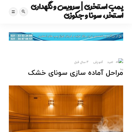
پمپ استخری | سرویس و نگهداری
استخر، سونا و جکوزی
امید
آموزش
4 سال قبل
مراحل آماده سازی سونای خشک