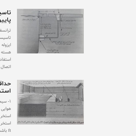
تاسی
پایین (
تاسیسا
ایزوله 
هسته م
استفاده
اتصال 
حداقل
استخ
۱- سی
هوایی 
استخر 
ft با