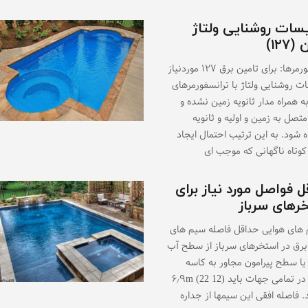
سات روشنایی ولتاژ
۱۲۷)
ترانسفورمرها: برای تامین برق ۱۲۷ موردنیاز
ت روشنایی ولتاژ با ترانسفورمرهای
به همراه مدار ثانویه زمین نشده و
تصل به زمین و اولیه و ثانویه
 شود. به این ترتیب احتمال ایجاد
کوتاه ناگهانی که موجب ای
 فواصل مورد نیاز برای
رهای سرباز
م های هوایی حداقل فاصله سیم های
برق در استخرهای سرباز از سطح آب
یا سطح پیرامون مجاور به کاسه
استخر در تمامی جهات باید (۶٫۹m (22 12
شد. فاصله افقی این سیمها از جداره