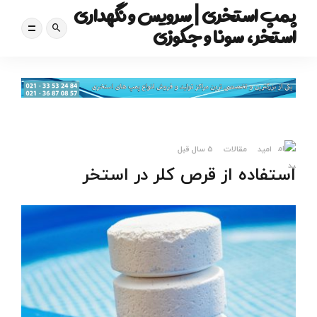
پمپ استخری | سرویس و نگهداری
استخر، سونا و جکوزی
امید
مقالات
5 سال قبل
استفاده از قرص کلر در استخر