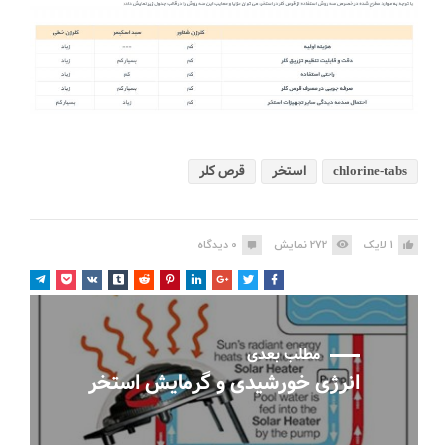
chlorine-tabs
استخر
قرص کلر
1
لایک
272
نمایش
0
دیدگاه
مطلب بعدی
انرژی خورشیدی و گرمایش استخر