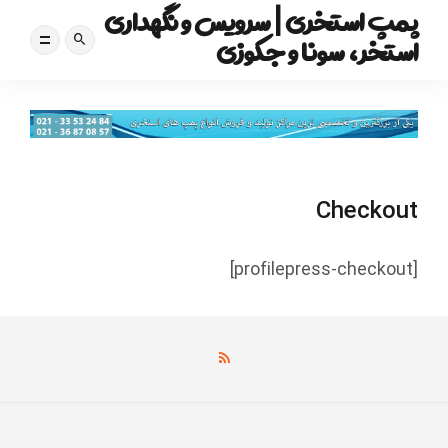
پمپ استخری | سرویس و نگهداری
استخر، سونا و جکوزی
Checkout
[profilepress-checkout]